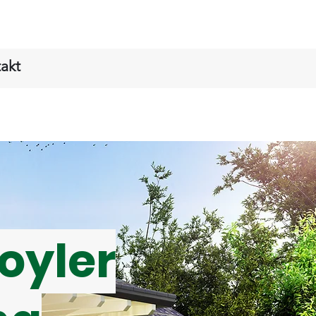
akt
oyler