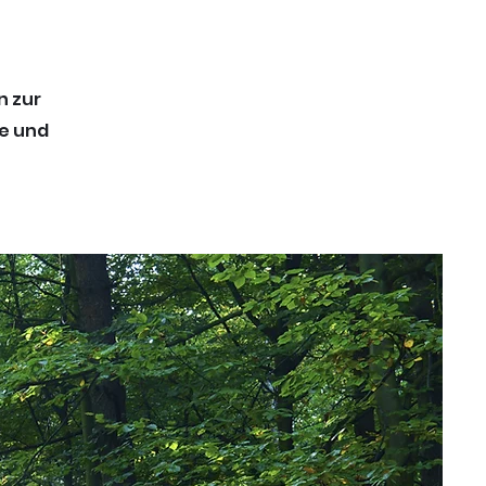
n zur
te und